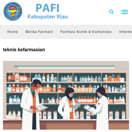
Home
Berita Farmasi
Farmasi Klinik & Komunitas
Inform
Type
teknis kefarmasian
your
sear
quer
and
hit
enter