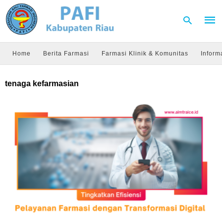
Home
Berita Farmasi
Farmasi Klinik & Komunitas
Inform
Type
tenaga kefarmasian
your
sear
quer
and
hit
enter