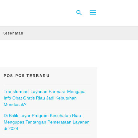
Kesehatan
Type
your
search
query
and
hit
POS-POS TERBARU
enter:
Transformasi Layanan Farmasi: Mengapa
Info Obat Gratis Riau Jadi Kebutuhan
Mendesak?
Di Balik Layar Program Kesehatan Riau:
Mengupas Tantangan Pemerataan Layanan
di 2024