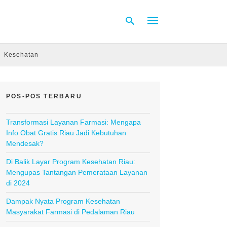
Kesehatan
Type
your
search
POS-POS TERBARU
query
and
hit
Transformasi Layanan Farmasi: Mengapa
enter:
Info Obat Gratis Riau Jadi Kebutuhan
Mendesak?
Di Balik Layar Program Kesehatan Riau:
Mengupas Tantangan Pemerataan Layanan
di 2024
Dampak Nyata Program Kesehatan
Masyarakat Farmasi di Pedalaman Riau