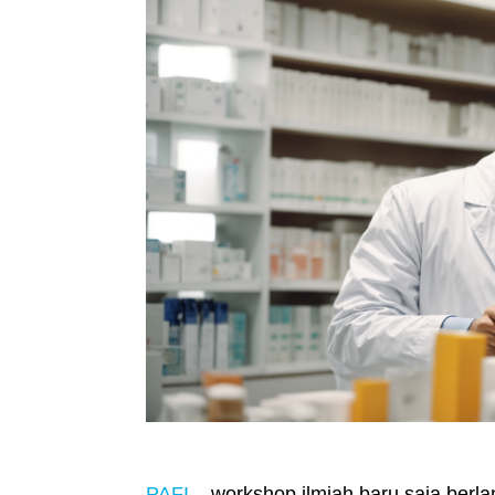
PAFI
– workshop ilmiah baru saja berla