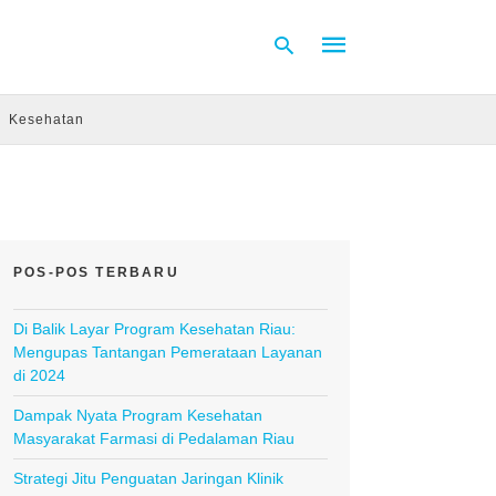
Kesehatan
Type
your
search
query
and
hit
POS-POS TERBARU
enter:
Di Balik Layar Program Kesehatan Riau:
Mengupas Tantangan Pemerataan Layanan
di 2024
Dampak Nyata Program Kesehatan
Masyarakat Farmasi di Pedalaman Riau
Strategi Jitu Penguatan Jaringan Klinik