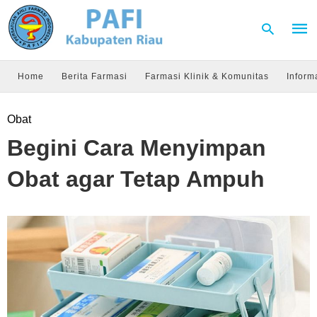
Home
Berita Farmasi
Farmasi Klinik & Komunitas
Inform
Type
Obat
your
sear
Begini Cara Menyimpan
quer
and
hit
Obat agar Tetap Ampuh
enter