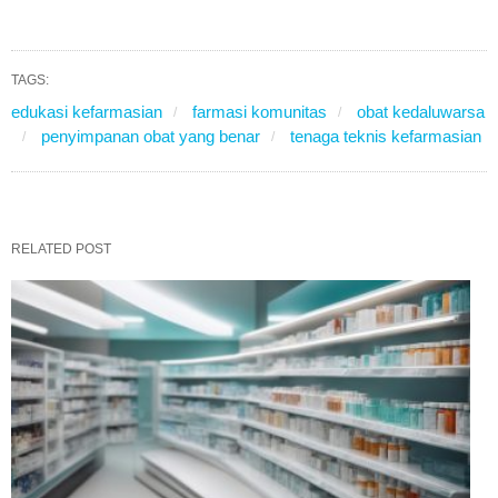
TAGS:
edukasi kefarmasian
farmasi komunitas
obat kedaluwarsa
penyimpanan obat yang benar
tenaga teknis kefarmasian
RELATED POST