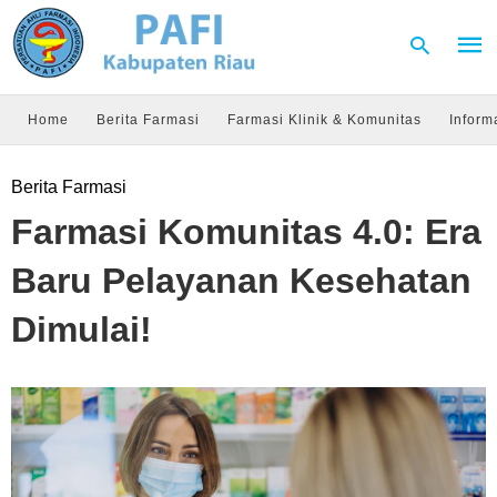
Home
Berita Farmasi
Farmasi Klinik & Komunitas
Inform
Type
Berita Farmasi
your
sear
Farmasi Komunitas 4.0: Era
quer
and
hit
Baru Pelayanan Kesehatan
enter
Dimulai!