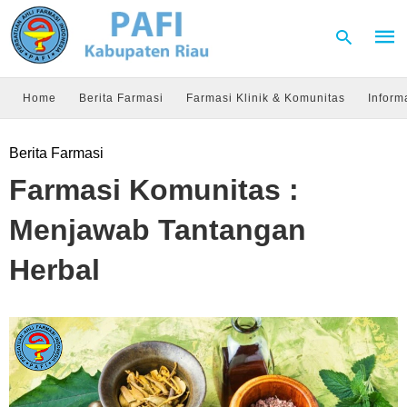
Home
Berita Farmasi
Farmasi Klinik & Komunitas
Inform
Type
Berita Farmasi
your
sear
Farmasi Komunitas :
quer
and
hit
Menjawab Tantangan
enter
Herbal