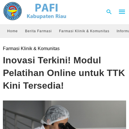
Home
Berita Farmasi
Farmasi Klinik & Komunitas
Inform
Type
Farmasi Klinik & Komunitas
your
sear
Inovasi Terkini! Modul
quer
and
hit
Pelatihan Online untuk TTK
enter
Kini Tersedia!