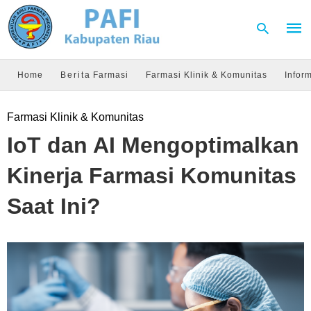
Home
Berita Farmasi
Farmasi Klinik & Komunitas
Infor
Type
Farmasi Klinik & Komunitas
your
sear
IoT dan AI Mengoptimalkan
quer
and
hit
Kinerja Farmasi Komunitas
enter
Saat Ini?