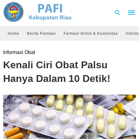
Home
Berita Farmasi
Farmasi Klinik & Komunitas
Inform
Type
Informasi Obat
your
sear
Kenali Ciri Obat Palsu
quer
and
hit
Hanya Dalam 10 Detik!
enter