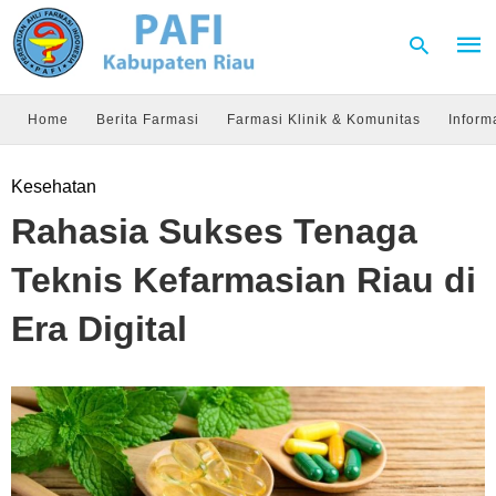
Home
Berita Farmasi
Farmasi Klinik & Komunitas
Inform
Type
Kesehatan
your
sear
Rahasia Sukses Tenaga
quer
and
hit
Teknis Kefarmasian Riau di
enter
Era Digital