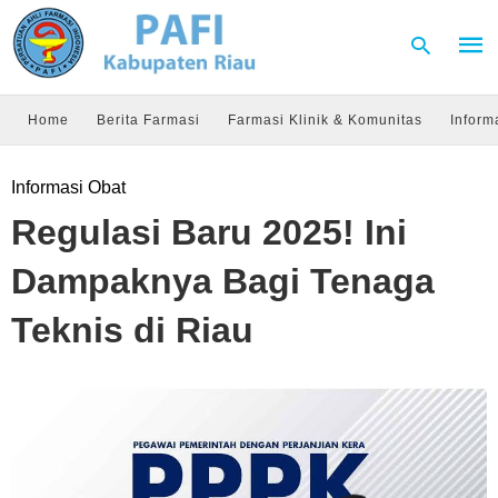
Home
Berita Farmasi
Farmasi Klinik & Komunitas
Inform
Type
Informasi Obat
your
sear
Regulasi Baru 2025! Ini
quer
and
hit
Dampaknya Bagi Tenaga
enter
Teknis di Riau