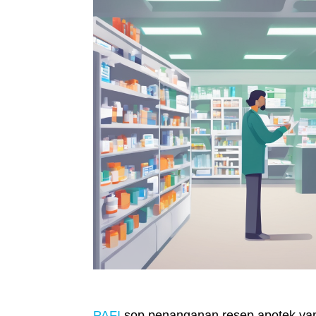
PAFI
sop penanganan resep apotek yan