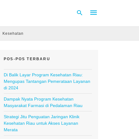
Kesehatan
Type
your
search
POS-POS TERBARU
query
and
hit
Di Balik Layar Program Kesehatan Riau:
enter:
Mengupas Tantangan Pemerataan Layanan
di 2024
Dampak Nyata Program Kesehatan
Masyarakat Farmasi di Pedalaman Riau
Strategi Jitu Penguatan Jaringan Klinik
Kesehatan Riau untuk Akses Layanan
Merata