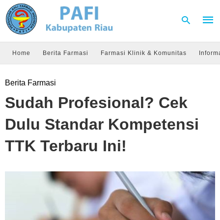
Home
Berita Farmasi
Farmasi Klinik & Komunitas
Inform
Type
Berita Farmasi
your
sear
Sudah Profesional? Cek
quer
and
hit
Dulu Standar Kompetensi
enter
TTK Terbaru Ini!