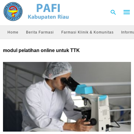
Home
Berita Farmasi
Farmasi Klinik & Komunitas
Inform
Type
modul pelatihan online untuk TTK
your
sear
quer
and
hit
enter