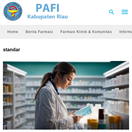
Home
Berita Farmasi
Farmasi Klinik & Komunitas
Inform
Type
standar
your
sear
quer
and
hit
enter