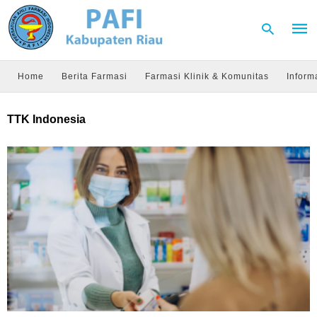
Home
Berita Farmasi
Farmasi Klinik & Komunitas
Inform
Type
TTK Indonesia
your
sear
quer
and
hit
enter