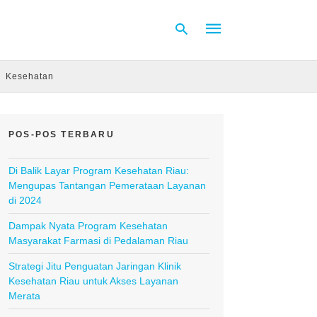
Kesehatan
Type
your
search
POS-POS TERBARU
query
and
hit
Di Balik Layar Program Kesehatan Riau:
enter:
Mengupas Tantangan Pemerataan Layanan
di 2024
Dampak Nyata Program Kesehatan
Masyarakat Farmasi di Pedalaman Riau
Strategi Jitu Penguatan Jaringan Klinik
Kesehatan Riau untuk Akses Layanan
Merata