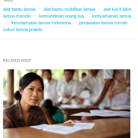
TAGS:
alat bantu lansia
alat bantu mobilitas lansia
alat kecil bikin
lansia mandiri
kemandirian orang tua
kenyamanan lansia
keselamatan lansia Indonesia
perawatan lansia rumah
solusi lansia praktis
RELATED POST