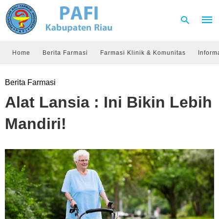
Home
Berita Farmasi
Farmasi Klinik & Komunitas
Inform
Type
Berita Farmasi
your
sear
Alat Lansia : Ini Bikin Lebih
quer
and
hit
Mandiri!
enter