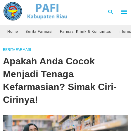
Home
Berita Farmasi
Farmasi Klinik & Komunitas
Inform
Type
BERITA FARMASI
your
sear
Apakah Anda Cocok
quer
and
hit
Menjadi Tenaga
enter
Kefarmasian? Simak Ciri-
Cirinya!