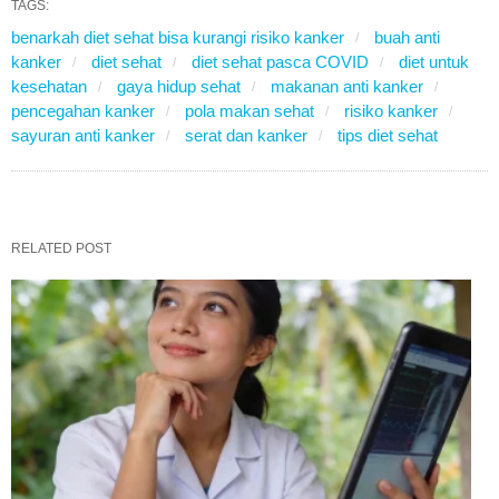
TAGS:
benarkah diet sehat bisa kurangi risiko kanker
buah anti
kanker
diet sehat
diet sehat pasca COVID
diet untuk
kesehatan
gaya hidup sehat
makanan anti kanker
pencegahan kanker
pola makan sehat
risiko kanker
sayuran anti kanker
serat dan kanker
tips diet sehat
RELATED POST