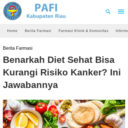
Home
Berita Farmasi
Farmasi Klinik & Komunitas
Inform
Type
Berita Farmasi
your
sear
Benarkah Diet Sehat Bisa
quer
and
hit
Kurangi Risiko Kanker? Ini
enter
Jawabannya