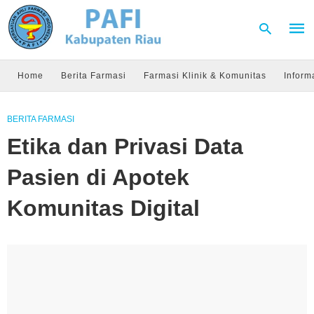
Home
Berita Farmasi
Farmasi Klinik & Komunitas
Inform
Type
BERITA FARMASI
your
sear
Etika dan Privasi Data
quer
and
hit
Pasien di Apotek
enter
Komunitas Digital