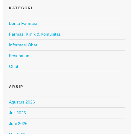
KATEGORI
Berita Farmasi
Farmasi Klinik & Komunitas
Informasi Obat
Kesehatan
Obat
ARSIP
Agustus 2026
Juli 2026
Juni 2026