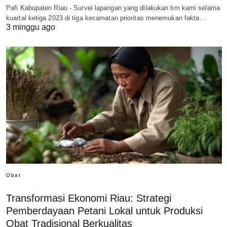
Pafi Kabupaten Riau - Survei lapangan yang dilakukan tim kami selama
kuartal ketiga 2023 di tiga kecamatan prioritas menemukan fakta…
3 minggu ago
Obat
Transformasi Ekonomi Riau: Strategi
Pemberdayaan Petani Lokal untuk Produksi
Obat Tradisional Berkualitas