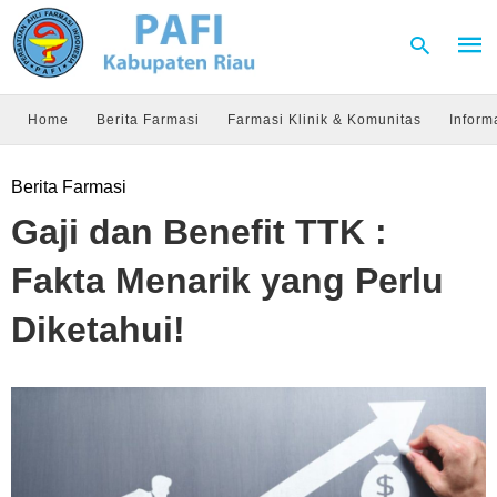
Home
Berita Farmasi
Farmasi Klinik & Komunitas
Inform
Type
Berita Farmasi
your
sear
Gaji dan Benefit TTK :
quer
and
hit
Fakta Menarik yang Perlu
enter
Diketahui!