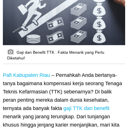
Gaji dan Benefit TTK : Fakta Menarik yang Perlu
Diketahui!
Pafi Kabupaten Riau
– Pernahkah Anda bertanya-
tanya bagaimana kompensasi kerja seorang Tenaga
Teknis Kefarmasian (TTK) sebenarnya? Di balik
peran penting mereka dalam dunia kesehatan,
ternyata ada banyak fakta
gaji TTK dan benefit
menarik yang jarang terungkap. Dari tunjangan
khusus hingga jenjang karier menjanjikan, mari kita