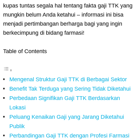
kupas tuntas segala hal tentang fakta gaji TTK yang
mungkin belum Anda ketahui – informasi ini bisa
menjadi pertimbangan berharga bagi yang ingin
berkecimpung di bidang farmasi!
Table of Contents
Mengenal Struktur Gaji TTK di Berbagai Sektor
Benefit Tak Terduga yang Sering Tidak Diketahui
Perbedaan Signifikan Gaji TTK Berdasarkan
Lokasi
Peluang Kenaikan Gaji yang Jarang Diketahui
Publik
Perbandingan Gaji TTK dengan Profesi Farmasi