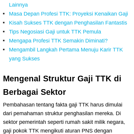
Lainnya
Masa Depan Profesi TTK: Proyeksi Kenaikan Gaji
Kisah Sukses TTK dengan Penghasilan Fantastis
Tips Negosiasi Gaji untuk TTK Pemula
Mengapa Profesi TTK Semakin Diminati?
Mengambil Langkah Pertama Menuju Karir TTK
yang Sukses
Mengenal Struktur Gaji TTK di
Berbagai Sektor
Pembahasan tentang fakta gaji TTK harus dimulai
dari pemahaman struktur penghasilan mereka. Di
sektor pemerintah seperti rumah sakit milik negara,
gaji pokok TTK mengikuti aturan PNS dengan