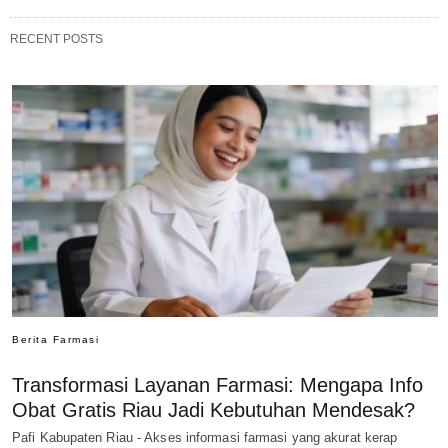
RECENT POSTS
Berita Farmasi
Transformasi Layanan Farmasi: Mengapa Info
Obat Gratis Riau Jadi Kebutuhan Mendesak?
Pafi Kabupaten Riau - Akses informasi farmasi yang akurat kerap