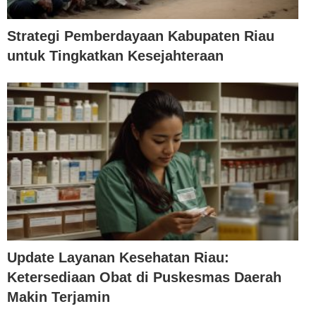
Strategi Pemberdayaan Kabupaten Riau
untuk Tingkatkan Kesejahteraan
Update Layanan Kesehatan Riau:
Ketersediaan Obat di Puskesmas Daerah
Makin Terjamin