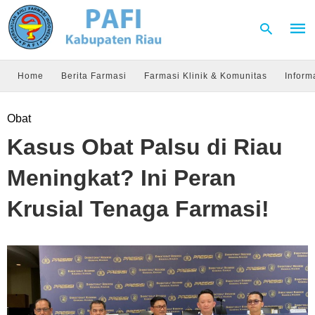
Home
Berita Farmasi
Farmasi Klinik & Komunitas
Inform
Type
Obat
your
sear
Kasus Obat Palsu di Riau
quer
and
hit
Meningkat? Ini Peran
enter
Krusial Tenaga Farmasi!