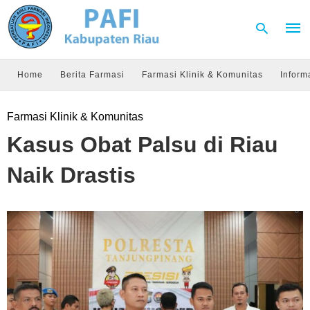
Home
Berita Farmasi
Farmasi Klinik & Komunitas
Inform
Type
Farmasi Klinik & Komunitas
your
sear
Kasus Obat Palsu di Riau
quer
and
hit
Naik Drastis
enter