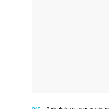
PAFI
– Peningkatan cakupan vaksin ber