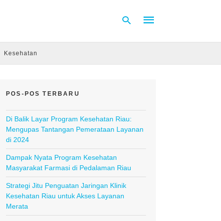
Kesehatan
Type
your
search
POS-POS TERBARU
query
and
hit
Di Balik Layar Program Kesehatan Riau:
enter:
Mengupas Tantangan Pemerataan Layanan
di 2024
Dampak Nyata Program Kesehatan
Masyarakat Farmasi di Pedalaman Riau
Strategi Jitu Penguatan Jaringan Klinik
Kesehatan Riau untuk Akses Layanan
Merata