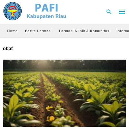
Home
Berita Farmasi
Farmasi Klinik & Komunitas
Inform
Type
obat
your
sear
quer
and
hit
enter