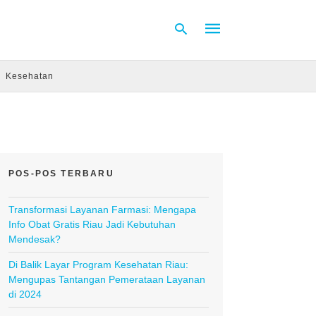
Kesehatan
Type
your
search
query
and
hit
POS-POS TERBARU
enter:
Transformasi Layanan Farmasi: Mengapa
Info Obat Gratis Riau Jadi Kebutuhan
Mendesak?
Di Balik Layar Program Kesehatan Riau:
Mengupas Tantangan Pemerataan Layanan
di 2024